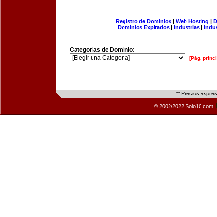
Registro de Dominios
|
Web Hosting
|
D
Dominios Expirados
|
Industrias
|
Indu
Categorías de Dominio:
[Pág. princi
** Precios expre
© 2002/2022 Solo10.com