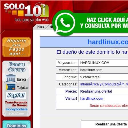
hardlinux.c
El dueño de este dominio lo ha
Mayusculas:
HARDLINUX.COM
Minusculas:
hardlinux.com
Longitud:
9 caracteres
Categorias:
InformÃ¡tica y ComputaciÃ³n
,
Precio:
Realizar una oferta!
Visitar!
hardlinux.com
Serán consideradas ofer
Realizar una Oferta