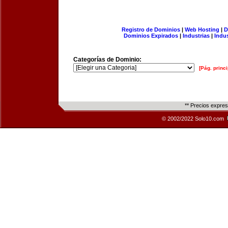
Registro de Dominios
|
Web Hosting
|
D
Dominios Expirados
|
Industrias
|
Indu
Categorías de Dominio:
[Pág. princi
** Precios expre
© 2002/2022 Solo10.com