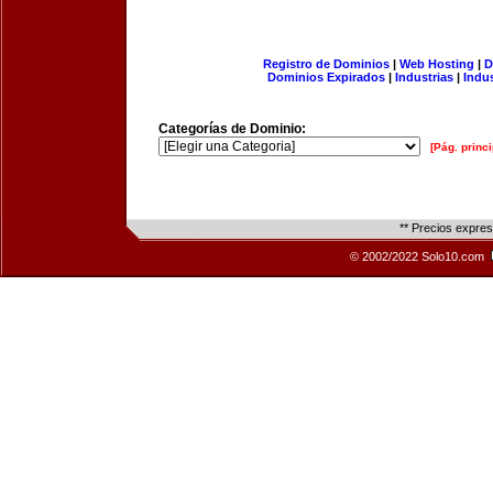
Registro de Dominios
|
Web Hosting
|
D
Dominios Expirados
|
Industrias
|
Indu
Categorías de Dominio:
[Pág. princi
** Precios expre
© 2002/2022 Solo10.com