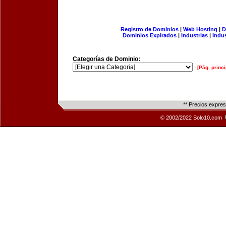
Registro de Dominios
|
Web Hosting
|
D
Dominios Expirados
|
Industrias
|
Indu
Categorías de Dominio:
[Pág. princi
** Precios expre
© 2002/2022 Solo10.com