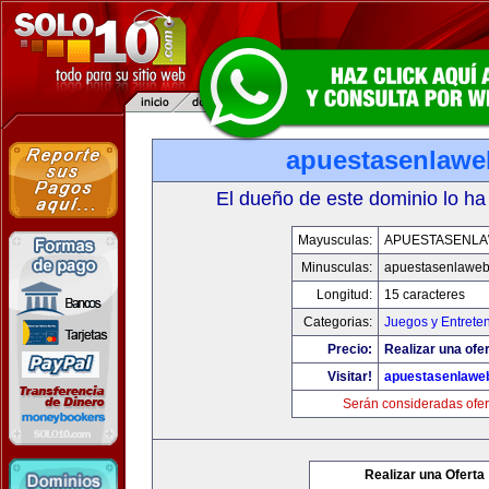
apuestasenlaw
El dueño de este dominio lo ha
Mayusculas:
APUESTASENL
Minusculas:
apuestasenlawe
Longitud:
15 caracteres
Categorias:
Juegos y Entrete
Precio:
Realizar una ofer
Visitar!
apuestasenlawe
Serán consideradas ofer
Realizar una Oferta