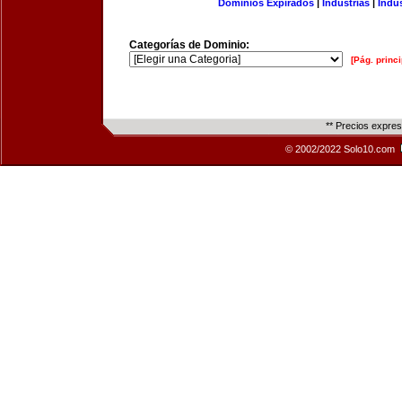
Dominios Expirados
|
Industrias
|
Indu
Categorías de Dominio:
[Pág. princi
** Precios expre
© 2002/2022 Solo10.com